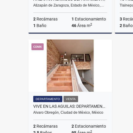
Atizapán de Zaragoza, Estado de México,…
Tlalnep
2
Recámaras
1
Estacionamiento
3
Recá
2
1
Baño
46
Área m
2
Baño
Venta
CDMX
$1,100,000
DEPARTAMENTO
VENTA
VIVE EN LAS AGUILAS: DEPARTAMENTOS REMODELADOS CON TERRAZA Y ESTACION
Alvaro Obregón, Ciudad de México, México
2
Recámaras
2
Estacionamiento
2
2.5
Baños
95
Área m