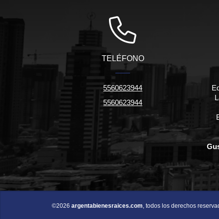
TELÉFONO
5560623944
Ed
L
5560623944
Gus
©2026
argentabienesraices.com
, todos los derechos reserva