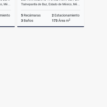
ico, Mé…
Tlalnepantla de Baz, Estado de México, Mé…
miento
5
Recámaras
2
Estacionamiento
2
3
Baños
173
Área m
Venta
Venta
,090,000
$4,950,000