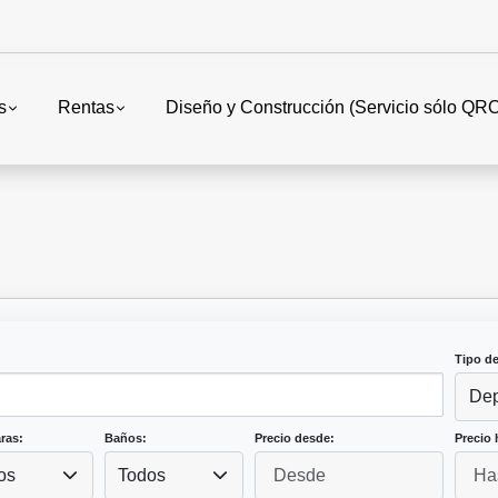
s
Rentas
Diseño y Construcción (Servicio sólo QR
Tipo d
Dep
ras:
Baños:
Precio desde:
Precio 
os
Todos