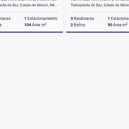
antla de Baz, Estado de México, Mé…
Tlalnepantla de Baz, Estado de Méx
maras
1
Estacionamiento
3
Recámaras
1
Estaciona
2
2
s
104
Área m
2
Baños
90
Área m
Venta
$2,490,000
$3