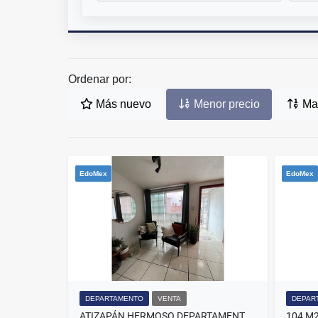
Ordenar por:
Más nuevo
Menor precio
May
EdoMex
EdoMex
DEPARTAMENTO
VENTA
DEPAR
ATIZAPÁN HERMOSO DEPARTAMENTO OCTUPLEX EN VENTA