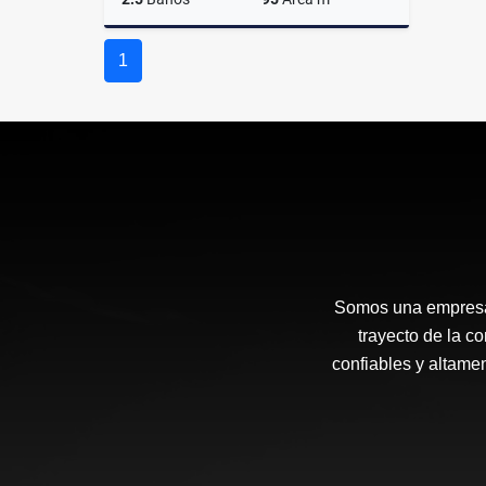
Venta
1
$5,295,900
Somos una empresa 
trayecto de la c
confiables y altam