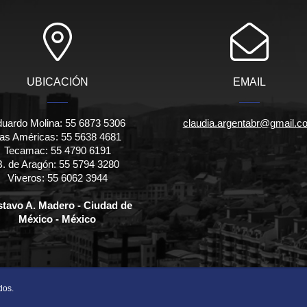
UBICACIÓN
EMAIL
uardo Molina: 55 6873 5306
claudia.argentabr@gmail.c
as Américas: 55 5638 4681
Tecamac: 55 4790 6191
B. de Aragón: 55 5794 3280
Viveros: 55 6062 3944
tavo A. Madero - Ciudad de
México - México
dos.