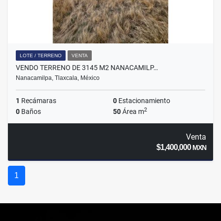
LOTE / TERRENO
VENTA
VENDO TERRENO DE 3145 M2 NANACAMILP…
Nanacamilpa, Tlaxcala, México
1
Recámaras
0
Estacionamiento
2
0
Baños
50
Área m
Venta
$1,400,000
MXN
1