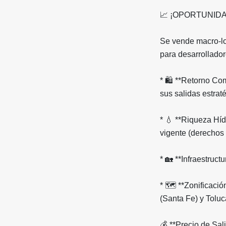
📈 ¡OPORTUNID
Se vende macro-lot
para desarrollador
* 🛍️ **Retorno Co
sus salidas estraté
* 💧 **Riqueza Híd
vigente (derechos 
* 🏡 **Infraestruct
* 🗺️ **Zonificac
(Santa Fe) y Toluc
💰 **Precio de S