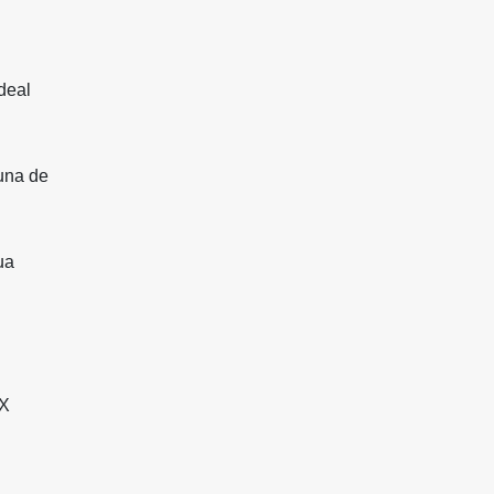
deal
 una de
ua
MX