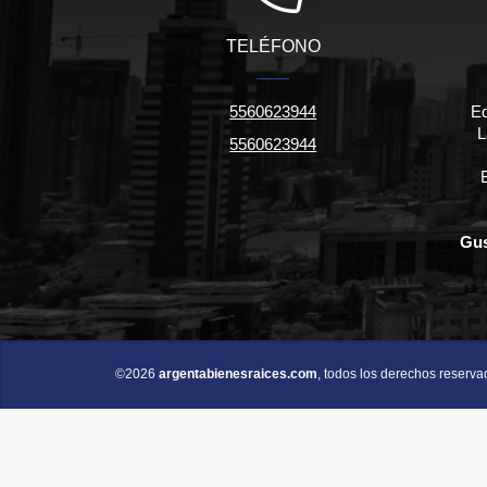
TELÉFONO
5560623944
Ed
L
5560623944
Gus
©2026
argentabienesraices.com
, todos los derechos reserva