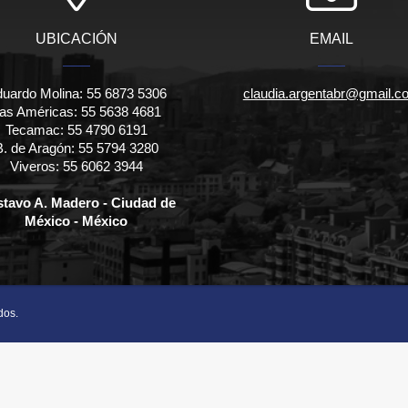
UBICACIÓN
EMAIL
uardo Molina: 55 6873 5306
claudia.argentabr@gmail.c
as Américas: 55 5638 4681
Tecamac: 55 4790 6191
B. de Aragón: 55 5794 3280
Viveros: 55 6062 3944
tavo A. Madero - Ciudad de
México - México
dos.