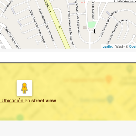
Leaflet
| Wasi - ©
Ope
r Ubicación
en
street view