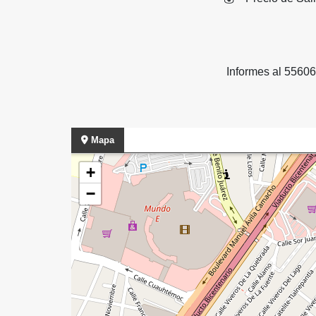
Informes al 5560
Mapa
+
−