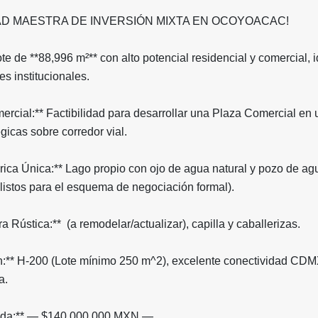
AD MAESTRA DE INVERSIÓN MIXTA EN OCOYOACAC!
e de **88,996 m²** con alto potencial residencial y comercial, i
es institucionales.
mercial:** Factibilidad para desarrollar una Plaza Comercial en
gicas sobre corredor vial.
rica Única:** Lago propio con ojo de agua natural y pozo de ag
listos para el esquema de negociación formal).
ura Rústica:** (a remodelar/actualizar), capilla y caballerizas.
ión:** H-200 (Lote mínimo 250 m^2), excelente conectividad CD
a.
alida:** — $140,000,000 MXN —