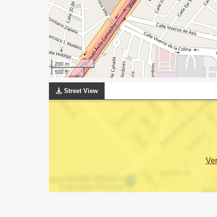
200 m
500 ft
Street View
Ve