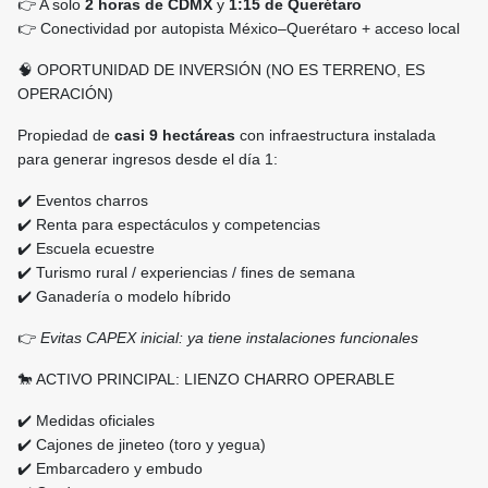
👉 A solo
2 horas de CDMX
y
1:15 de Querétaro
👉 Conectividad por autopista México–Querétaro + acceso local
🧠 OPORTUNIDAD DE INVERSIÓN (NO ES TERRENO, ES
OPERACIÓN)
Propiedad de
casi 9 hectáreas
con infraestructura instalada
para generar ingresos desde el día 1:
✔️ Eventos charros
✔️ Renta para espectáculos y competencias
✔️ Escuela ecuestre
✔️ Turismo rural / experiencias / fines de semana
✔️ Ganadería o modelo híbrido
👉
Evitas CAPEX inicial: ya tiene instalaciones funcionales
🐎 ACTIVO PRINCIPAL: LIENZO CHARRO OPERABLE
✔️ Medidas oficiales
✔️ Cajones de jineteo (toro y yegua)
✔️ Embarcadero y embudo