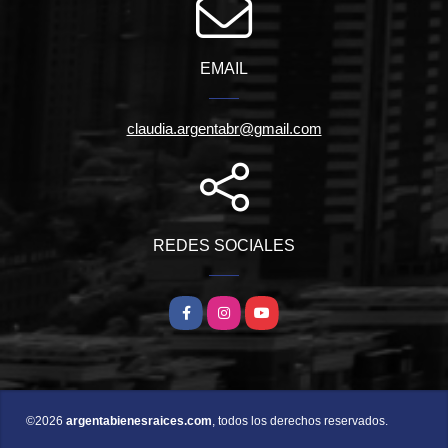
EMAIL
claudia.argentabr@gmail.com
REDES SOCIALES
Facebook
Instagram
YouTube
©2026
argentabienesraices.com
, todos los derechos reservados.