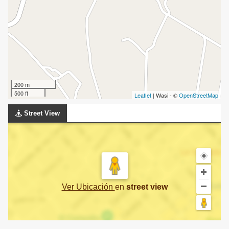
200 m
500 ft
Leaflet
| Wasi - ©
OpenStreetMap
Street View
Ver Ubicación
en
street view