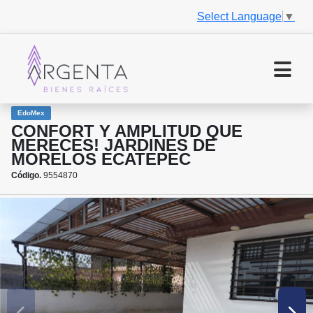
Select Language
▼
EdoMex
CONFORT Y AMPLITUD QUE
MERECES! JARDINES DE
MORELOS ECATEPEC
Código.
9554870