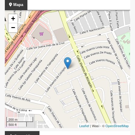
Mapa
+
−
200 m
500 ft
Leaflet
| Wasi - ©
OpenStreetMap