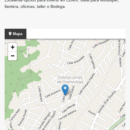
Excelente opcion para invertir en CDMX. Ideal para Minisuper,
llantera, oficinas, taller o Bodega.
Mapa
+
−