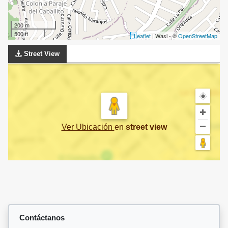
200 m
500 ft
Leaflet
| Wasi - ©
OpenStreetMap
Street View
Ver Ubicación
en
street view
Contáctanos