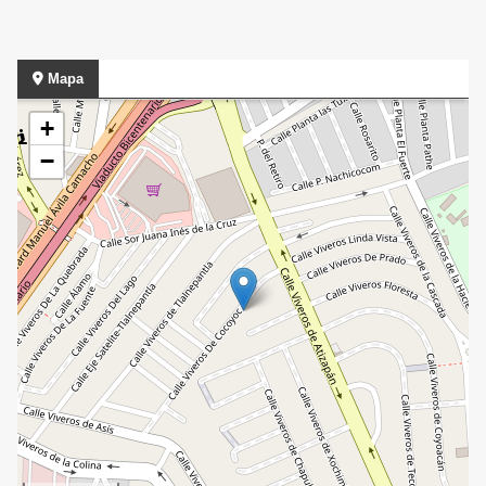
Mapa
+
−