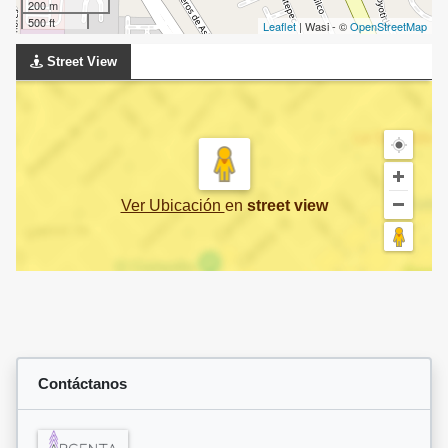
200 m
500 ft
Leaflet
| Wasi - ©
OpenStreetMap
Street View
Ver Ubicación
en
street view
Contáctanos